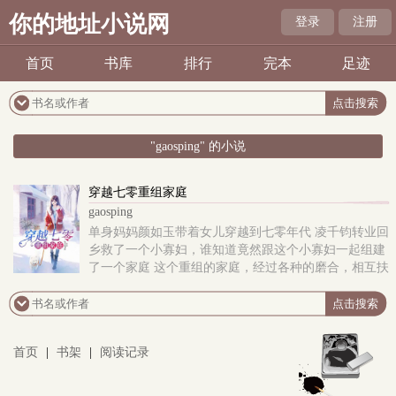
你的地址小说网
登录
注册
首页
书库
排行
完本
足迹
"gaosping" 的小说
穿越七零重组家庭
gaosping
单身妈妈颜如玉带着女儿穿越到七零年代 凌千钧转业回
乡救了一个小寡妇，谁知道竟然跟这个小寡妇一起组建
了一个家庭 这个重组的家庭，经过各种的磨合，相互扶
持做改革浪潮的弄潮儿
首页
|
书架
|
阅读记录