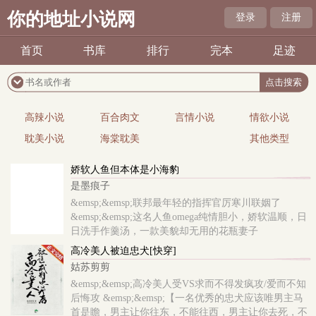
你的地址小说网
登录
注册
首页
书库
排行
完本
足迹
高辣小说
百合肉文
言情小说
情欲小说
耽美小说
海棠耽美
其他类型
娇软人鱼但本体是小海豹
是墨痕子
&emsp;&emsp;联邦最年轻的指挥官厉寒川联姻了
&emsp;&emsp;这名人鱼omega纯情胆小，娇软温顺，日
日洗手作羹汤，一款美貌却无用的花瓶妻子
&emsp;&emsp;新婚当晚，他俊脸一沉，没等..
高冷美人被迫忠犬[快穿]
姑苏剪剪
&emsp;&emsp;高冷美人受VS求而不得发疯攻/爱而不知
后悔攻 &emsp;&emsp;【一名优秀的忠犬应该唯男主马
首是瞻，男主让你往东，不能往西，男主让你去死，不