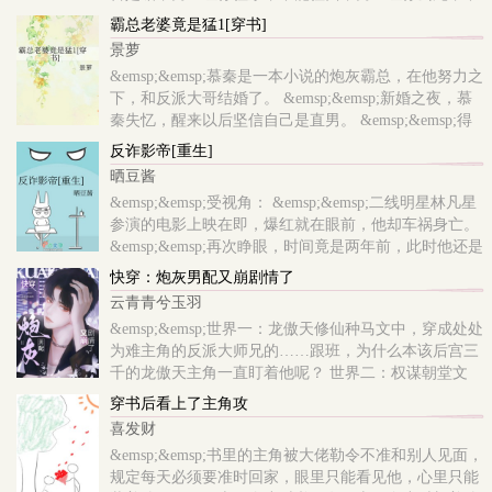
能苟活。】 &emsp;&emsp;【一名优秀的忠犬应该将男
霸总老婆竟是猛1[穿书]
主的安危放在首位，男主生病你陪护，男主..
景萝
&emsp;&emsp;慕秦是一本小说的炮灰霸总，在他努力之
下，和反派大哥结婚了。 &emsp;&emsp;新婚之夜，慕
秦失忆，醒来以后坚信自己是直男。 &emsp;&emsp;得
知自己老婆是男人，慕秦：这不合理，我怎么是弯的？
反诈影帝[重生]
&emsp;&emsp;为恢复记忆，慕秦勉强和大哥生活在..
晒豆酱
&emsp;&emsp;受视角： &emsp;&emsp;二线明星林凡星
参演的电影上映在即，爆红就在眼前，他却车祸身亡。
&emsp;&emsp;再次睁眼，时间竟是两年前，此时他还是
十八线小糊咖，凭脸混圈，和20岁影帝秦昕谈地下情。
快穿：炮灰男配又崩剧情了
&emsp;&emsp;但这个影帝男友会冷暴力、pua、劈腿，
云青青兮玉羽
借..
&emsp;&emsp;世界一：龙傲天修仙种马文中，穿成处处
为难主角的反派大师兄的……跟班，为什么本该后宫三
千的龙傲天主角一直盯着他呢？ 世界二：权谋朝堂文
中，他是恶毒愚蠢爱美纨绔假·万人嫌，对照组是品格
穿书后看上了主角攻
高洁才华横溢真·万人迷..
喜发财
&emsp;&emsp;书里的主角被大佬勒令不准和别人见面，
规定每天必须要准时回家，眼里只能看见他，心里只能