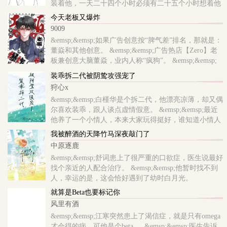
装着他，一天二十四个小时必须有二十五个小时想着他
&emsp;&emsp;主角深感折磨，一心想回到自己的白月光
今天老板又爆炸
身边，于是，他逃，他追，..
9009
&emsp;&emsp;如果广告创意按“脾气差”排名，那就是：
董焱和其他创意。 &emsp;&emsp;广告热店【Zero】老
板兼创意大脑董焱，业内人称“疯狗”。 &emsp;&emsp;
哪怕两擒戛纳金狮大奖，业内最广为流传的，依然是他
装乖拆二代被阴鸷攻强宠了
“百人砍”的传说。 &emsp;&emsp;前商务总监蓄谋跳
狩心x
槽，..
&emsp;&emsp;白槿华是个拆二代，他漂亮凉薄，却又偶
尔喜欢装乖，跟人谈点虚情假意。 &emsp;&emsp;最近
他养了一个小情人，本来大家玩得挺好，谁知道小情人
居然演技不好，喝醉了叫出另外一个人的名字。
我被醉酒的天降竹马深夜敲门了
&emsp;&emsp;那人是秦家掌权者秦邺，豪门望族，..
中原逐鹿
&emsp;&emsp;舒词患上了很严重的口欲症，医生说最好
找个亲近的人配合治疗。 &emsp;&emsp;他暂时找不到
人，幸运的是，这会恰好遇到了幼时白月光。
&emsp;&emsp;他追了白月光一段时间。 &emsp;&emsp;
就算是Beta也要标记你
对方是个冷脸酷哥，态度不冷不淡，却在某晚发来一条
风里有酒
很露骨的消..
&emsp;&emsp;江寒突然患上了渴信症，就是只有omega
才会得的病，可他是个beta 。 &emsp;&emsp;医生告诉