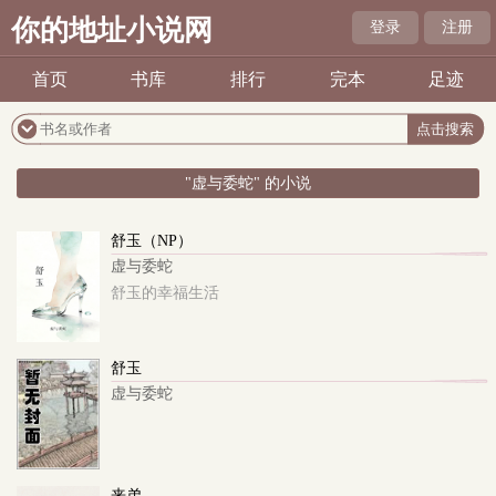
你的地址小说网
登录
注册
首页
书库
排行
完本
足迹
"虚与委蛇" 的小说
舒玉（NP）
虚与委蛇
舒玉的幸福生活
舒玉
虚与委蛇
来弟