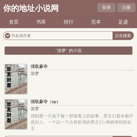
你的地址小说网
登录
注册
首页
书库
排行
完本
足迹
"游梦" 的小说
强取豪夺
游梦
强取豪夺（np）
游梦
强制爱一只兔子被一群狼看上的故事，男主们基本都不
是好人。一个比一个占有欲强的男主们×身娇体软的女
主