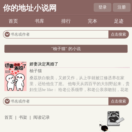
你的地址小说网
登录
注册
首页
书库
排行
完本
足迹
"柚子猫" 的小说
娇妻决定离婚了
柚子猫
桑荔肤白貌美，又娇又作，从上学就被江修丞养在家
里，还给他生了崽。 他每天从四百平的大别野起来，贵
妇生活be like： 给老公系领带，和老公亲亲吻别，花老
公的钱美美出街，扫货打卡拍照分享。 桑..
首页
|
书架
|
阅读记录