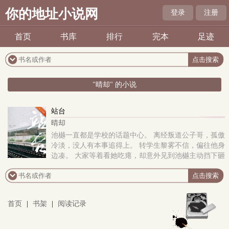
你的地址小说网
登录
注册
首页
书库
排行
完本
足迹
"晴却" 的小说
站台
晴却
池樾一直都是学校的话题中心。 离经叛道公子哥，孤傲
冷淡，没人有本事追得上。 转学生黎雾不信，偏往他身
边凑。 大家等着看她吃瘪，却意外见到池樾主动挡下砸
向黎雾的球，将她护在怀里。 冷冽..
首页
|
书架
|
阅读记录