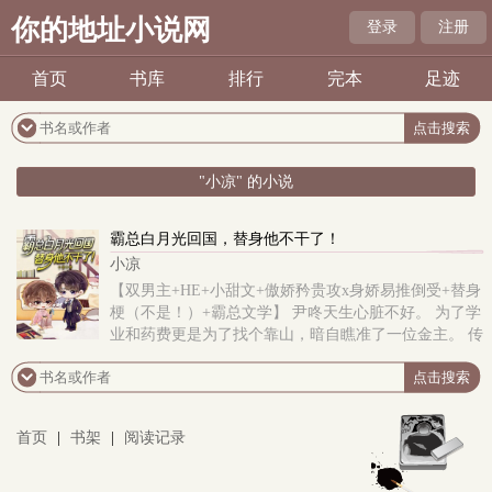
你的地址小说网
登录
注册
首页
书库
排行
完本
足迹
"小凉" 的小说
霸总白月光回国，替身他不干了！
小凉
【双男主+HE+小甜文+傲娇矜贵攻x身娇易推倒受+替身
梗（不是！）+霸总文学】 尹咚天生心脏不好。 为了学
业和药费更是为了找个靠山，暗自瞧准了一位金主。 传
闻这位金主有个白月光，一心追逐自由，撇下金主匆
忙..
首页
|
书架
|
阅读记录