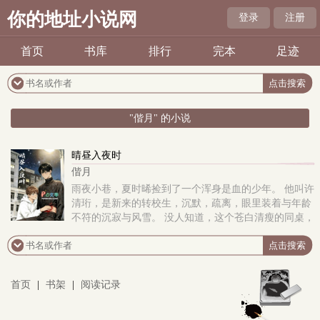
你的地址小说网
登录
注册
首页
书库
排行
完本
足迹
"偕月" 的小说
晴昼入夜时
偕月
雨夜小巷，夏时晞捡到了一个浑身是血的少年。 他叫许
清珩，是新来的转校生，沉默，疏离，眼里装着与年龄
不符的沉寂与风雪。 没人知道，这个苍白清瘦的同桌，
来自怎样血腥的过去。 也没人知道，夏时晞那杯温热..
首页
|
书架
|
阅读记录