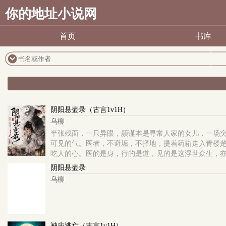
你的地址小说网
首页
书库
阴阳悬壶录（古言1v1H）
乌柳
半张残面，一只异眼，颜谨本是寻常人家的女儿，一场
可见的气。医者，不避垢，不择地，提着药箱走入青楼
吃人的心。医的是身，行的是道，见的是这浮世众生，
阴阳悬壶录
乌柳
神庙逃亡（古言1v1H）