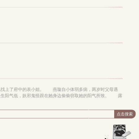
儿找上了府中的表小姐。 燕璇自小体弱多病，两岁时父母遇
天生阳气低，妖邪鬼怪跟在她身边偷偷窃取她的阳气所致。 露