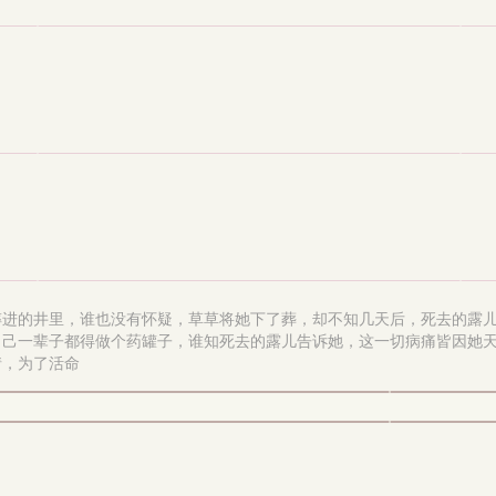
摔进的井里，谁也没有怀疑，草草将她下了葬，却不知几天后，死去的露
自己一辈子都得做个药罐子，谁知死去的露儿告诉她，这一切病痛皆因她
情，为了活命