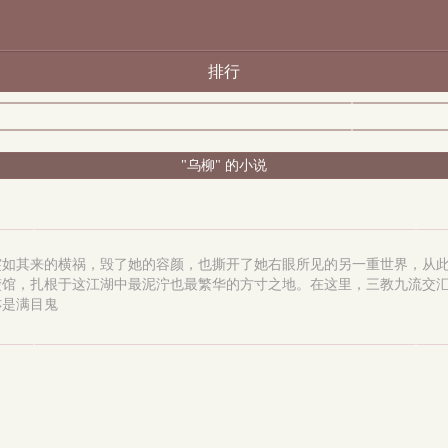
排行
"乌柳" 的小说
突如其来的横祸，毁了她的容颜，也撕开了她右眼所见的另一重世界，从
楚馆，扎根于这江湖中最泥泞也最繁华的方寸之地。在这里，三教九流交
亦是满目鬼