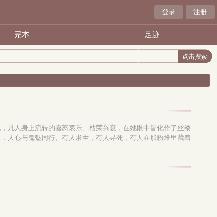
登录
注册
完本
足迹
此，凡人身上流转的喜怒哀乐、枯荣兴衰，在她眼中皆化作了丝缕
汇，人心与鬼魅同行。有人求生，有人寻死，有人在脂粉堆里藏着