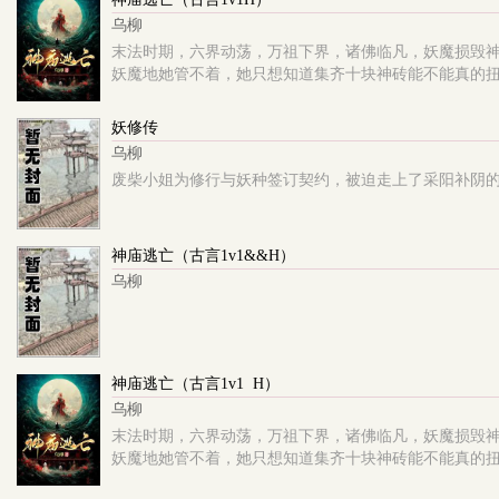
乌柳
末法时期，六界动荡，万祖下界，诸佛临凡，妖魔损毁
妖魔地她管不着，她只想知道集齐十块神砖能不能真的扭
妖修传
乌柳
废柴小姐为修行与妖种签订契约，被迫走上了采阳补阴的妖修之路
神庙逃亡（古言1v1&&H）
乌柳
神庙逃亡（古言1v1 H）
乌柳
末法时期，六界动荡，万祖下界，诸佛临凡，妖魔损毁
妖魔地她管不着，她只想知道集齐十块神砖能不能真的扭