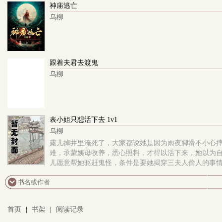
神庙逃亡
乌柳
跟着夫君去渡鬼
乌柳
表小姐只想活下去 1v1
乌柳
露儿掉井里淹死了，大家都说她是因为雨夜脚滑不小心
难，承蒙姨母收养，悉心照料，才得以活下来，她以为
儿愿意帮她驱赶鬼怪，条件是要她揭穿三夫人偷人的事
首页
|
书架
|
阅读记录