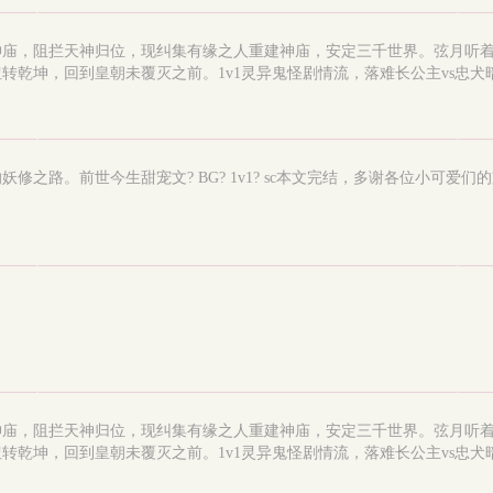
神庙，阻拦天神归位，现纠集有缘之人重建神庙，安定三千世界。弦月听
转乾坤，回到皇朝未覆灭之前。1v1灵异鬼怪剧情流，落难长公主vs忠犬
。前世今生甜宠文? BG? 1v1? sc本文完结，多谢各位小可爱们的支持(
神庙，阻拦天神归位，现纠集有缘之人重建神庙，安定三千世界。弦月听
转乾坤，回到皇朝未覆灭之前。1v1灵异鬼怪剧情流，落难长公主vs忠犬