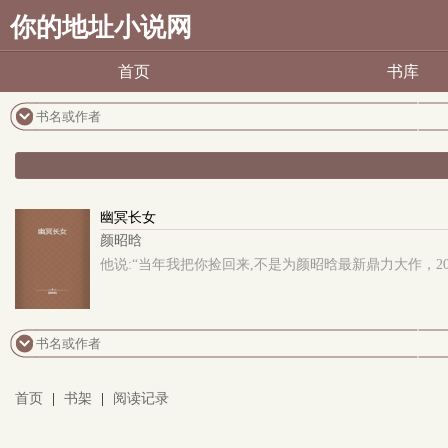
你的地址小说网
首页
书库
幽冥长女
颜昭晗
他说:“当年我把你捡回来,不是为颜昭晗最新鼎力大作，2
首页
|
书架
|
阅读记录