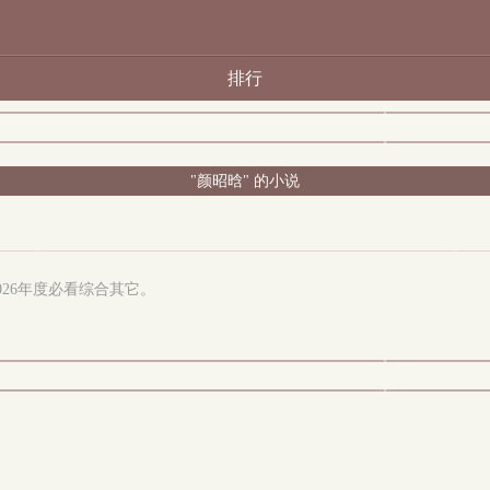
排行
"颜昭晗" 的小说
026年度必看综合其它。