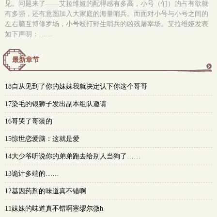
见。问题来了——艾拉维娅的配得感有多高，小号（们）的占有欲就
有多强，还有意图加入大家庭的海量哨兵。而面对小号与小号之间的
左右脑互博修罗场，小号殴打野生哨兵的凶残屠宰场。艾拉维娅发表
如下声明：……
最新章节
更
18自从见到了你的妹妹我就决定认下你这个哥哥
多
17染毛的银狮子发出副本组队邀请
16哥哭了哥装的
15惊世恋爱脑：这就是爱
14大少爷听说你的弟弟跑去给别人当狗了……
13诡计多端的……
12基因药剂的味道真不错啊
11妹妹的味道真不错啊塞缪尔微h