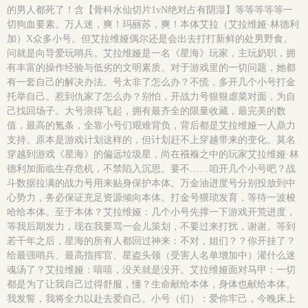
的男人都死了！含【骨科水仙切片1vN绝对占有阴湿】等等等等等一
切狗血要素。万人迷，爽！玛丽苏，爽！本体艾拉（艾拉维娅·林德利
加）X众多小号。但艾拉维娅偶尔还是会出去打打新鲜的处男野食。
问就是向导爱玩哨兵。艾拉维娅是一名《星海》玩家，主玩奶职，拥
有丰富的操作经验与低劣的文明素质。对于游戏里的一切问题，她都
有一套自己的解决办法。号太非了怎么办？不慌，多开几个小号打金
托举自己。惹到仇家了怎么办？别怕，开战力号狠狠虐菜对面，为自
己找回场子。大号浪得飞起，拥有最齐全的限量收藏，最完美的数
值，最高的氪条，全靠小号们艰难背负，背后都是艾拉维娅一人鼎力
支持。原本是游戏计划这样的，但计划赶不上穿越带来的变化。莫名
穿越到游戏《星海》的偏远垃圾星，尚在襁褓之中的玩家艾拉维娅·林
德利加面临生存危机，不禁陷入沉思。要不……咱开几个小号吧？战
斗数据拉满的战力号用来贴身保护本体。万金油进度号分别投放到中
心势力，务必保证充足资源倾向本体。打金号猥琐发育，等待一波梭
哈给本体。至于本体？艾拉维娅：几个小号先撑一下游戏开荒进度，
等我后期发力，现在我要骂一会儿策划，不要过来打扰，谢谢。等到
若干年之后，星海的所有人都回过神来：不对，姐们？？你开挂了？
给最强哨兵、最高指挥官、星盗头领（受害人名单增加中）灌什么迷
魂汤了？艾拉维娅：嘻嘻，没关就是没开。艾拉维娅面对马甲：一切
都是为了让我自己过得舒服，懂？生命献给本体，身体也献给本体。
我发誓，我将全力以赴去爱自己。小号（们）：爱你牢己，今晚床上