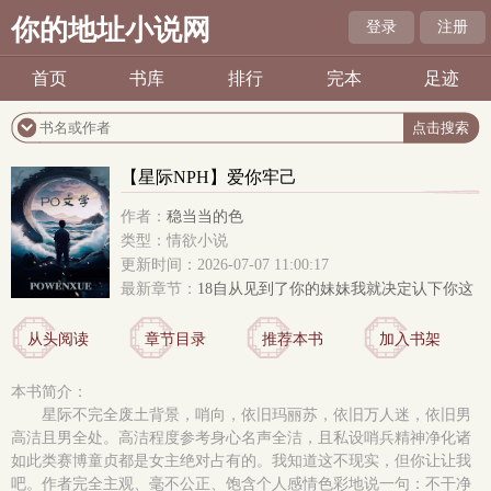
你的地址小说网
登录
注册
首页
书库
排行
完本
足迹
【星际NPH】爱你牢己
作者：
稳当当的色
类型：情欲小说
更新时间：2026-07-07 11:00:17
最新章节：
18自从见到了你的妹妹我就决定认下你这
个哥哥
从头阅读
章节目录
推荐本书
加入书架
本书简介：
星际不完全废土背景，哨向，依旧玛丽苏，依旧万人迷，依旧男
高洁且男全处。高洁程度参考身心名声全洁，且私设哨兵精神净化诸
如此类赛博童贞都是女主绝对占有的。我知道这不现实，但你让让我
吧。作者完全主观、毫不公正、饱含个人感情色彩地说一句：不干净