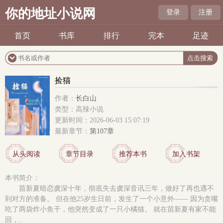
你的地址小说网
登录
注册
首页
书库
排行
完本
足迹
捡猫
作者：
长白山
类型：高辣小说
更新时间：2026-06-03 15:07:19
最新章节：
第107章
从头阅读
章节目录
推荐本书
加入书架
本书简介：
苗新夏暗恋虞深十年，彻底失去虞深音讯三年，做好了再也遇不
到对方的准备。 但在他25岁生日前，发生了一个小意外—— 因为贪嘴
吃了两袋炸小鱼干，他突然变成了一只小橘猫。 就在苗新夏有家不能
回，..