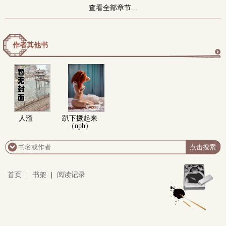
查看全部章节...
作者其他书
更
多
人渣
趴下撅起来
（nph）
首页
|
书架
|
阅读记录