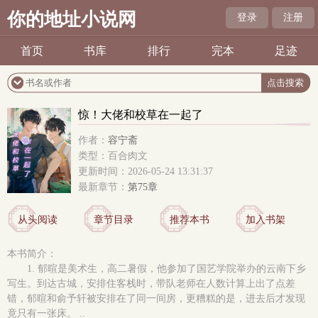
你的地址小说网
登录
注册
首页
书库
排行
完本
足迹
惊！大佬和校草在一起了
作者：
容宁斋
类型：百合肉文
更新时间：2026-05-24 13:31:37
最新章节：
第75章
从头阅读
章节目录
推荐本书
加入书架
本书简介：
1. 郁暄是美术生，高二暑假，他参加了国艺学院举办的云南下乡
写生。到达古城，安排住客栈时，带队老师在人数计算上出了点差
错，郁暄和俞予轩被安排在了同一间房，更糟糕的是，进去后才发现
竟只有一张床。 ..