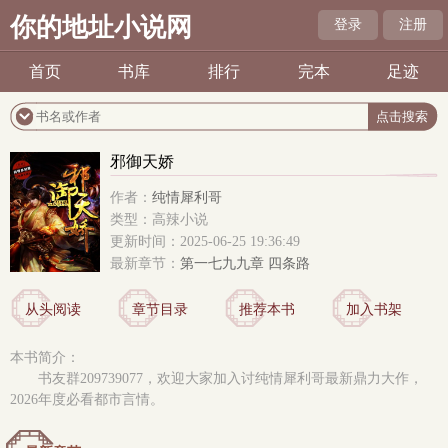
你的地址小说网
登录
注册
首页
书库
排行
完本
足迹
邪御天娇
作者：
纯情犀利哥
类型：高辣小说
更新时间：2025-06-25 19:36:49
最新章节：
第一七九九章 四条路
从头阅读
章节目录
推荐本书
加入书架
本书简介：
书友群209739077，欢迎大家加入讨纯情犀利哥最新鼎力大作，
2026年度必看都市言情。