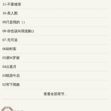
11-不要难堪
多
10-美人图
09只是我的（）
08-你也该向我道歉()
07-无可追
06幼时客
05酒W罗裙
04云遮月
03晴原午后
02帘下闻曲
查看全部章节...