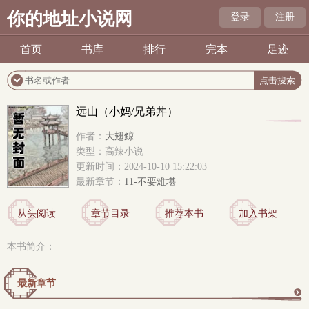
你的地址小说网
登录
注册
首页
书库
排行
完本
足迹
远山（小妈/兄弟丼）
作者：
大翅鲸
类型：高辣小说
更新时间：2024-10-10 15:22:03
最新章节：
11-不要难堪
从头阅读
章节目录
推荐本书
加入书架
本书简介：
最新章节
更