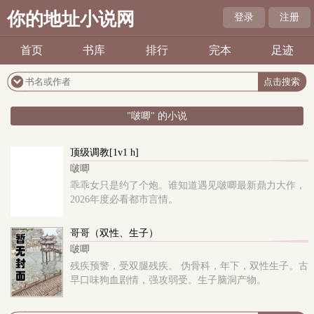
你的地址小说网
登录
注册
首页
书库
排行
完本
足迹
"啵唧" 的小说
顶级调教[1v1 h]
啵唧
乖乖女只是约了个炮。谁知道遇见啵唧最新鼎力大作，
2026年度必看都市言情。
哥哥（双性、生子）
啵唧
残疾预警，受双腿残疾。 伪骨科，年下，双性生子。古
早口味狗血剧情，强攻弱受。生子脑洞产物。