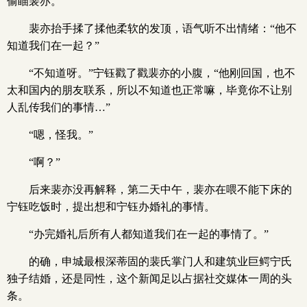
偷瞄裴亦。
裴亦抬手揉了揉他柔软的发顶，语气听不出情绪：“他不
知道我们在一起？”
“不知道呀。”宁钰戳了戳裴亦的小腹，“他刚回国，也不
太和国内的朋友联系，所以不知道也正常嘛，毕竟你不让别
人乱传我们的事情…”
“嗯，怪我。”
“啊？”
后来裴亦没再解释，第二天中午，裴亦在喂不能下床的
宁钰吃饭时，提出想和宁钰办婚礼的事情。
“办完婚礼后所有人都知道我们在一起的事情了。”
的确，申城最根深蒂固的裴氏掌门人和建筑业巨鳄宁氏
独子结婚，还是同性，这个新闻足以占据社交媒体一周的头
条。