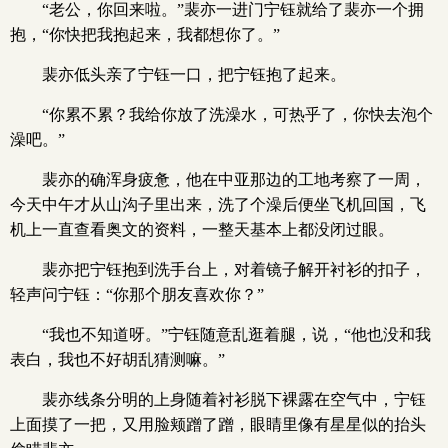
“老公，你回来啦。”裴亦一进门宁钰就给了裴亦一个拥
抱，“你快把我抱起来，我都想你了。”
裴亦低头亲了宁钰一口，把宁钰抱了起来。
“你累不累？我给你放了洗澡水，可热乎了，你快去泡个
澡吧。”
裴亦的确浑身疲惫，他在中亚那边的工地考察了一周，
今天中午才从山沟子里出来，洗了个澡后便坐飞机回国，飞
机上一直查看奥文的资料，一整天基本上都没闭过眼。
裴亦把宁钰抱到洗手台上，对着镜子解开衬衫的扣子，
轻声问宁钰：“你那个朋友喜欢你？”
“我也不知道呀。”宁钰随意乱逛着腿，说，“他也没和我
表白，我也不好胡乱猜测嘛。”
裴亦线条分明的上身随着衬衫脱下裸露在空气中，宁钰
上面摸了一把，又用脸颊蹭了蹭，眼睛里像有星星似的抬头