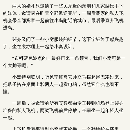
两人的婚礼只邀请了一些关系近的亲朋和几家裴氏手下
的媒体，邀请函在昨天全部派送完毕，一周后裴家的私人飞
机会带全部宾客一起前往小岛附近的城市，最后乘直升飞机
进岛。
裴亦又问了一些小窝服装的细节，这下宁钰终于感兴趣
了，坐在裴亦腿上一起给小窝设计。
“布料蓝色波点的，最好再来一条领带，我们小窝可是一
个大帅哥呢。”
小窝特别聪明，听见宁钰夸它帅立马摇起尾巴凑过来，
把爪子搭在桌面上和两人一起看电脑，虽然它什么也看不
懂。
一周后，被邀请的所有宾客都由专车接到机场登上裴亦
准备的私人飞机，两架飞机前后停放，长辈坐一起年轻人坐
一起。
上飞机后夏平逮到小窝就不松手，一个劲地按在怀里