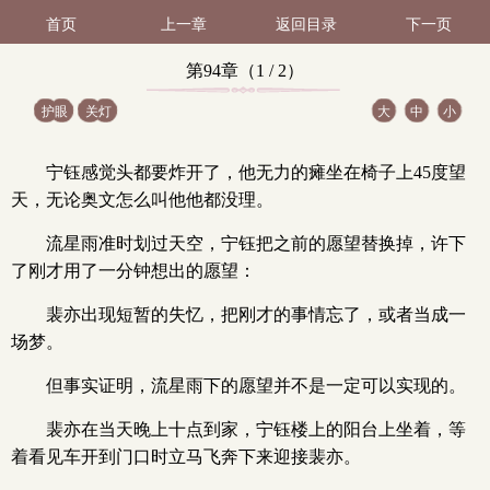
首页
上一章
返回目录
下一页
第94章（1 / 2）
护眼
关灯
大
中
小
宁钰感觉头都要炸开了，他无力的瘫坐在椅子上45度望
天，无论奥文怎么叫他他都没理。
流星雨准时划过天空，宁钰把之前的愿望替换掉，许下
了刚才用了一分钟想出的愿望：
裴亦出现短暂的失忆，把刚才的事情忘了，或者当成一
场梦。
但事实证明，流星雨下的愿望并不是一定可以实现的。
裴亦在当天晚上十点到家，宁钰楼上的阳台上坐着，等
着看见车开到门口时立马飞奔下来迎接裴亦。