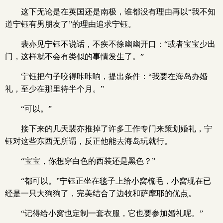
这下无论是在英国还是南极，谁都没有理由再以“我不知
道宁钰有男朋友了”的理由追求宁钰。
裴亦见宁钰不说话，不疾不徐幽幽开口：“或者宝宝少出
门，这样就不会有类似的事情发生了。”
宁钰把勺子咬得咔咔响，提出条件：“我要在海岛办婚
礼，至少在那里待半个月。”
“可以。”
接下来的几天裴亦推掉了许多工作专门来策划婚礼，宁
钰对这些东西无所谓，反正他能去海岛玩就行。
“宝宝，你想穿白色的西装还是黑色？”
“都可以。”宁钰正坐在毯子上给小窝梳毛，小窝现在已
经是一只大狗狗了，完美结合了边牧和萨摩耶的优点。
“记得给小窝也定制一套衣服，它也要参加婚礼呢。”