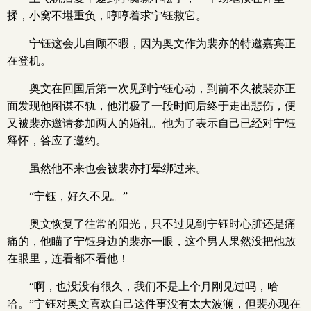
揉，小窝不堪重负，哼哼着求宁钰救它。
宁钰这会儿自顾不暇，因为奥文作为裴亦的特邀嘉宾正
在登机。
奥文在回国后第一次见到宁钰心动，到前不久被裴亦正
面发现他图谋不轨，他消极了一段时间后终于走出悲伤，便
又被裴亦邀请参加两人的婚礼。他为了表示自己已经对宁钰
释怀，答应了邀约。
虽然他不来也会被裴亦打晕绑过来。
“宁钰，好久不见。”
奥文恢复了往常的阳光，只不过见到宁钰时心脏还是痛
痛的，他瞄了宁钰身边的裴亦一眼，这个男人果然没把他放
在眼里，连看都不看他！
“啊，也没没有很久，我们不是上个月刚见过吗，哈
哈。”宁钰对奥文喜欢自己这件事没有太大波澜，但裴亦现在