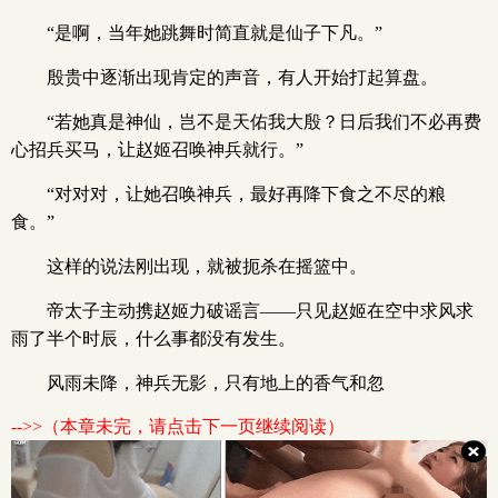
“是啊，当年她跳舞时简直就是仙子下凡。”
殷贵中逐渐出现肯定的声音，有人开始打起算盘。
“若她真是神仙，岂不是天佑我大殷？日后我们不必再费
心招兵买马，让赵姬召唤神兵就行。”
“对对对，让她召唤神兵，最好再降下食之不尽的粮
食。”
这样的说法刚出现，就被扼杀在摇篮中。
帝太子主动携赵姬力破谣言——只见赵姬在空中求风求
雨了半个时辰，什么事都没有发生。
风雨未降，神兵无影，只有地上的香气和忽
-->>（本章未完，请点击下一页继续阅读）