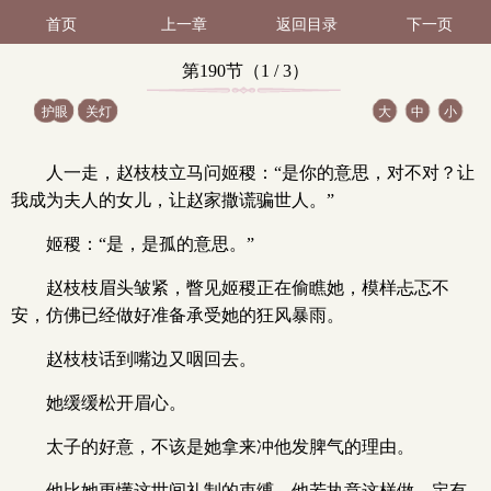
首页
上一章
返回目录
下一页
第190节（1 / 3）
护眼
关灯
大
中
小
人一走，赵枝枝立马问姬稷：“是你的意思，对不对？让
我成为夫人的女儿，让赵家撒谎骗世人。”
姬稷：“是，是孤的意思。”
赵枝枝眉头皱紧，瞥见姬稷正在偷瞧她，模样忐忑不
安，仿佛已经做好准备承受她的狂风暴雨。
赵枝枝话到嘴边又咽回去。
她缓缓松开眉心。
太子的好意，不该是她拿来冲他发脾气的理由。
他比她更懂这世间礼制的束缚，他若执意这样做，定有