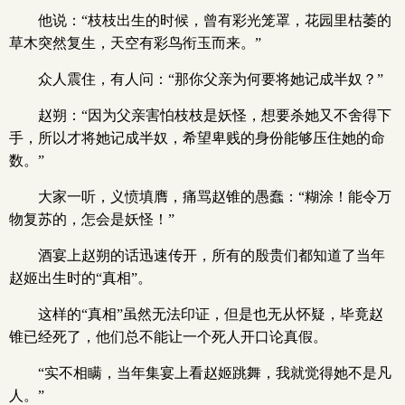
他说：“枝枝出生的时候，曾有彩光笼罩，花园里枯萎的
草木突然复生，天空有彩鸟衔玉而来。”
众人震住，有人问：“那你父亲为何要将她记成半奴？”
赵朔：“因为父亲害怕枝枝是妖怪，想要杀她又不舍得下
手，所以才将她记成半奴，希望卑贱的身份能够压住她的命
数。”
大家一听，义愤填膺，痛骂赵锥的愚蠢：“糊涂！能令万
物复苏的，怎会是妖怪！”
酒宴上赵朔的话迅速传开，所有的殷贵们都知道了当年
赵姬出生时的“真相”。
这样的“真相”虽然无法印证，但是也无从怀疑，毕竟赵
锥已经死了，他们总不能让一个死人开口论真假。
“实不相瞒，当年集宴上看赵姬跳舞，我就觉得她不是凡
人。”