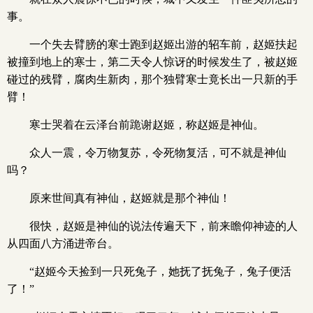
事。
一个失去臂膀的寒士跑到赵姬出游的轺车前，赵姬扶起
被撞到地上的寒士，第二天令人惊讶的时候发生了，被赵姬
碰过的残臂，腐肉生新肉，那个独臂寒士竟长出一只新的手
臂！
寒士哭着在云泽台前跪谢赵姬，称赵姬是神仙。
众人一震，令万物复苏，令死物复活，可不就是神仙
吗？
原来世间真有神仙，赵姬就是那个神仙！
很快，赵姬是神仙的说法传遍天下，前来瞻仰神迹的人
从四面八方涌进帝台。
“赵姬今天捡到一只死兔子，她抚了抚兔子，兔子便活
了！”