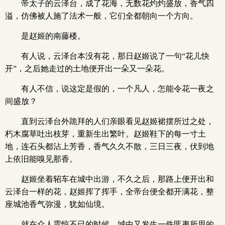
帝太子的云泽台，成了花海，无数花灼灼盛放，香气四
溢，仿佛被人施了法术一般，它们全都朝向一个方向。
是赵姬的南藤楼。
有人说，云泽台本没有花，那日赵姬说了一句“花儿快
开”，之后她走过的土地便开出一朵又一朵花。
有人不信，说这定是假的，一个凡人，怎能令花一夜之
间盛放？
直到云泽台外跪拜的人们亲眼看见赵姬裙摆所过之处，
朽木腐草吐出枝芽，重新生出繁叶。赵姬鞋下的每一寸土
地，连石头都沾上芳香，香气久久不散，三日三夜，伏到地
上依旧能嗅见那香。
赵姬坐着轺车在城中出游，不久之后，那路上便开出和
云泽台一样的花，赵姬挥了挥手，全帝台便全都开满花，整
座城池香气弥漫，犹如仙境。
就在众人震惊不已的时候，城中又发生一件匪夷所思的