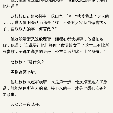
他的道理。
赵枝枝伏进姬稷怀中，叹口气，说：“就算我成了夫人的
女儿，世人依旧会认为我是半奴，不会有人将我当做贵族女
子，自欺欺人的事，何苦做？”
她这般清醒又这般理智，姬稷心都快揉碎，他轻拍她
背，低语：“谁说要让他们将你当做贵族女子？这世上有比所
有贵族女子都要高贵的身份，公主皇后都比不上的身份。”
赵枝枝：“是什么？”
姬稷含笑不语。
他让枝枝入赵家族谱，只是第一步，他没指望她入了族
谱，就能堵住所有人的嘴。接下来的事，才是他悉心准备的
要紧事。
云泽台一夜花开。