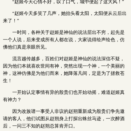
“赵姬今天心情不好，叹了口气，城中便起了这大风！”
“赵姬今天多笑了几声，她抬头看太阳，太阳便从云后出
来了！”
一时间，各种关于赵姬是神仙的说法层出不穷，起先是
一个人说，后来变成所有人都在说，大家说得绘声绘色，仿
佛他们真是亲眼所见。
流言越传越多，百姓们对赵姬是神仙的说法深信不疑，
因为他们本就喜欢世间有神，突然出现一个神，一个美丽的
神，这神仿佛是为他们而来，她降落凡间，定是为了拯救苍
生！
一开始认定事情有异的殷贵们也开始动摇，难道赵姬真
有神力？
因为改族谱一事受人非议的赵朔重新成为殷贵们争先邀
请的客人，他们试图从赵朔身上打探出蛛丝马迹，一次醉酒
后，一问三不知的赵朔总算肯开口。