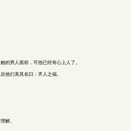
求娶她的男人面前，可他已经有心上人了。
，然后他们美其名曰：齐人之福。
与理解。