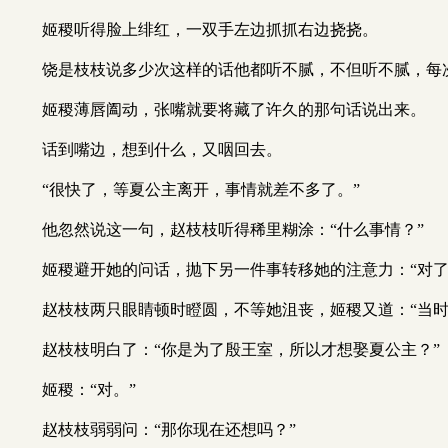
姬稷听得脸上绯红，一双手左边抓抓右边挠挠。
饶是枝枝说多少次这样的话他都听不腻，不但听不腻，每
姬稷薄唇阖动，张嘴就要将藏了许久的那句话说出来。
话到嘴边，想到什么，又咽回去。
“很快了，等夏公主离开，事情就差不多了。”
他忽然说这一句，赵枝枝听得稀里糊涂：“什么事情？”
姬稷避开她的问话，抛下另一件事转移她的注意力：“对了
赵枝枝两只眼睛顿时瞪圆，不等她沮丧，姬稷又道：“当
赵枝枝明白了：“你是为了殷王室，所以才想娶夏公主？”
姬稷：“对。”
赵枝枝弱弱问：“那你现在还想吗？”