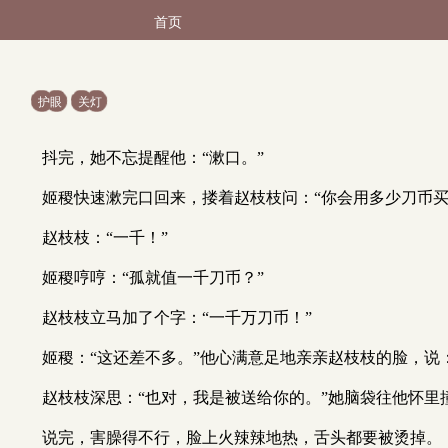
首页
护眼
关灯
抖完，她不忘提醒他：“漱口。”
姬稷快速漱完口回来，搂着赵枝枝问：“你会用多少刀币买
赵枝枝：“一千！”
姬稷哼哼：“孤就值一千刀币？”
赵枝枝立马加了个字：“一千万刀币！”
姬稷：“这还差不多。”他心满意足地亲亲赵枝枝的脸，说
赵枝枝深思：“也对，我是被送给你的。”她脑袋往他怀里
说完，害臊得不行，脸上火辣辣地热，舌头都要被烫掉。