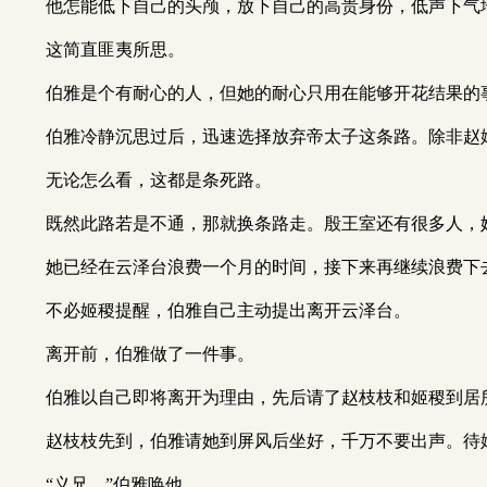
他怎能低下自己的头颅，放下自己的高贵身份，低声下气
这简直匪夷所思。
伯雅是个有耐心的人，但她的耐心只用在能够开花结果的
伯雅冷静沉思过后，迅速选择放弃帝太子这条路。除非赵
无论怎么看，这都是条死路。
既然此路若是不通，那就换条路走。殷王室还有很多人，
她已经在云泽台浪费一个月的时间，接下来再继续浪费下
不必姬稷提醒，伯雅自己主动提出离开云泽台。
离开前，伯雅做了一件事。
伯雅以自己即将离开为理由，先后请了赵枝枝和姬稷到居
赵枝枝先到，伯雅请她到屏风后坐好，千万不要出声。待
“义兄。”伯雅唤他。