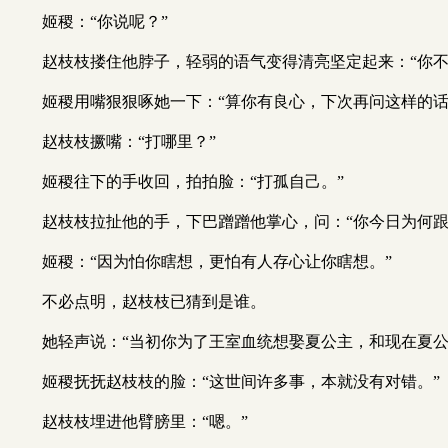
姬稷：“你说呢？”
赵枝枝搂住他脖子，轻弱的语气变得清亮坚定起来：“你不
姬稷用嘴狠狠啄她一下：“算你有良心，下次再问这样的话
赵枝枝撅嘴：“打哪里？”
姬稷往下的手收回，拍拍脸：“打孤自己。”
赵枝枝拉扯他的手，下巴蹭蹭他掌心，问：“你今日为何跟
姬稷：“因为怕你瞎想，更怕有人存心让你瞎想。”
不必点明，赵枝枝已猜到是谁。
她轻声说：“当初你为了王室血统想娶夏公主，和现在夏
姬稷抚抚赵枝枝的脸：“这世间许多事，本就没有对错。”
赵枝枝埋进他臂膀里：“嗯。”