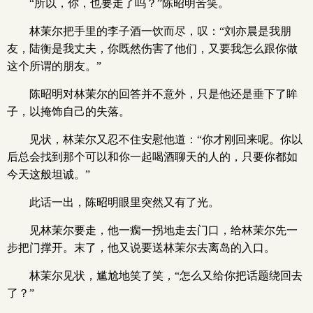
“所以，你，也要走了吗？”陈昭明苦笑。
林茉尔把手里的李子酒一饮而尽，叹：“刘亦晨是我朋
友，陆衡是我丈夫，你既然伤害了他们，又要我怎么跟你做
这个所谓的朋友。”
陈昭明对林茉尔的回答并不意外，只是他还是垂下了眸
子，以掩饰自己的失落。
见状，林茉尔又忍不住安慰他道：“你才刚回来呢。你以
后总会找到那个可以和你一起喝酒聊天的人的，只要你都如
今天这般坦诚。”
此话一出，陈昭明眼里突然又有了光。
见林茉尔要走，他一瘸一拐地走去门口，给林茉尔先一
步把门撑开。末了，他又说要送林茉尔去离岛的入口。
林茉尔见状，尴尬地笑了笑，“怎么又给你把话题绕回去
了？”