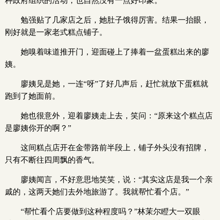
种政府组织的活动，也自然没有一点好印象。
勉强贴了几家店之后，她肚子饿得厉害。结果一抬眼，
刚好就是一家老式糕点铺子。
她嗅着味道推开门，迎面碰上了捧着一盆蛋糕出来的廖
姨。
廖姨见是她，一连“呀”了好几声后，赶忙就放下蛋糕就
跑到了她面前。
她也很意外，迎着廖姨走上去，笑问：“原来这个糕点店
是廖姨你开的啊？”
这间糕点店开在金带路前半段上，铺子外头没有招牌，
只有不断往四周飘的香气。
廖姨闻言，不好意思地笑笑，说：“其实这店是我一个亲
戚的，这两天她们去外地旅游了。我就帮忙看个店。”
“帮忙看个店要做到这种程度吗？”林茉尔瞪大一双眼