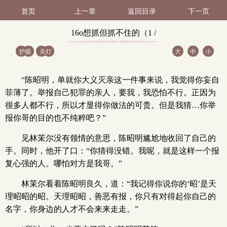
首页
上一章
返回目录
下一页
16o想抓但抓不住的（1 /
护眼
关灯
大
中
小
2）
“陈昭明，单就你大义灭亲这一件事来说，我觉得你妄自
菲薄了。举报自己犯罪的亲人，要我，我恐怕不行。正因为
很多人都不行，所以才显得你做法的可贵。但是我猜…你举
报你哥的目的也不纯粹吧？”
见林茉尔没有领情的意思，陈昭明尴尬地收回了自己的
手。同时，他开了口：“你猜得没错。我呢，就是这样一个报
复心强的人。哪怕对方是我哥。”
林茉尔看着陈昭明良久，道：“我记得你说你的‘昭’是天
理昭昭的昭。天理昭昭，善恶有报，你只有对得起你自己的
名字，你身边的人才不会来来走走。”