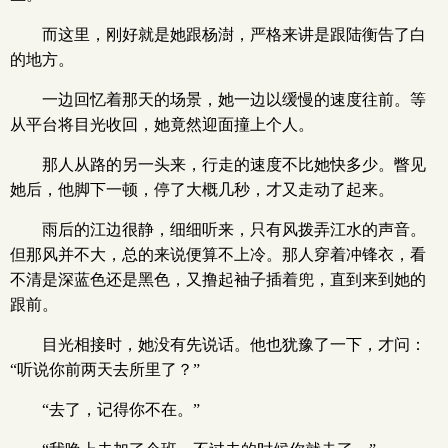
而这里，刚好就是她跟杨澍，严格来讲是跟陆衡告了白
的地方。
一边回忆着那天的场景，她一边以缓慢的速度往前。等
从平台将目光收回，她竟然迎面撞上个人。
那人从路的另一头来，行走的速度不比她快多少。瞥见
她后，他脚下一顿，停了大概几秒，才又走动了起来。
雨后的江边很静，细细听来，只有风拨弄江水的声音。
但那风并不大，总的来说便算不上冷。那人穿着冲锋衣，看
不清是深蓝色还是黑色，又撸起袖子插着兜，直到来到她的
跟前。
目光相接时，她没有先说话。他也犹豫了一下，才问：
“听说你前两天去所里了？”
“去了，记得你不在。”