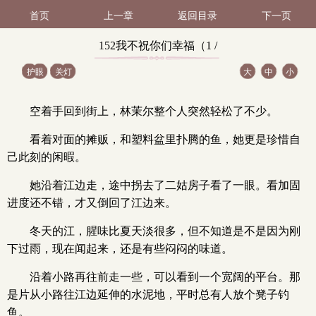
首页
上一章
返回目录
下一页
152我不祝你们幸福（1 /
护眼
关灯
大
中
小
2）
空着手回到街上，林茉尔整个人突然轻松了不少。
看着对面的摊贩，和塑料盆里扑腾的鱼，她更是珍惜自
己此刻的闲暇。
她沿着江边走，途中拐去了二姑房子看了一眼。看加固
进度还不错，才又倒回了江边来。
冬天的江，腥味比夏天淡很多，但不知道是不是因为刚
下过雨，现在闻起来，还是有些闷闷的味道。
沿着小路再往前走一些，可以看到一个宽阔的平台。那
是片从小路往江边延伸的水泥地，平时总有人放个凳子钓
鱼。