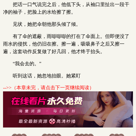
把话一口气说完之后，他低下头，从袖口里扯出一段干
净的袖子，把脸上的水给擦了擦。
见状，她把伞朝他那头倾了倾。
有了伞的遮蔽，雨嘭嘭嘭的打在了伞面上。但即便没了
雨水的侵扰，他仍旧在擦。擦一遍，吸吸鼻子之后又擦一
遍，这套动作反复做了好几回，他才终于抬头。
“我会去的。”
听到这话，她忽地抬眼。她紧盯
-->>（本章未完，请点击下一页继续阅读）