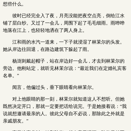
想些什么。
彼时已经完全入了夜，月亮没能把夜空点亮，倒给江水
铺了层白纱。又过了一会儿，周围下起了毛毛细雨。雨哗哗
地落在江上，也轻轻地洒在了两人身上。
江和雨的水汽一道来，一下子就浸湿了林茉尔的头发。
她从岸边往回退，在路边建筑下躲起了雨。
杨澍则戴起帽子，站在岸边好一会儿，才去到林茉尔的
旁边。他刚站定，就听见林茉尔说：“最近我们在定婚礼宾客
名单。”
闻言，他偏过头，垂下眼睛看向林茉尔。
对上他眼睛的那一刻，林茉尔就知道这人不想听。但她
既然决定开口，那就一定要把话给说完。于是她接着说：“我
说就想邀请最亲的人。彼此父母自不必说，那除此之外就是
亲戚朋友。”