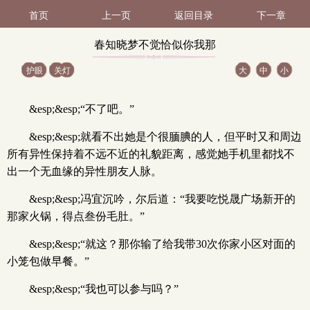
首页
上一页
返回目录
下一章
春知晓梦不觉恰似你我那
护眼
关灯
大
中
小
年（五）（2 / 2）
&esp;&esp;“不了吧。”
&esp;&esp;就看不出她是个很腼腆的人，但平时又和周边
所有异性保持着不远不近的礼貌距离，感觉她手机里都找不
出一个无血缘的异性朋友人脉。
&esp;&esp;冯宜沉吟，尔后道：“我要吃悦晟广场新开的
那家火锅，得点叁份毛肚。”
&esp;&esp;“就这？那你输了给我带30次你家小区对面的
小笼包做早餐。”
&esp;&esp;“我也可以参与吗？”